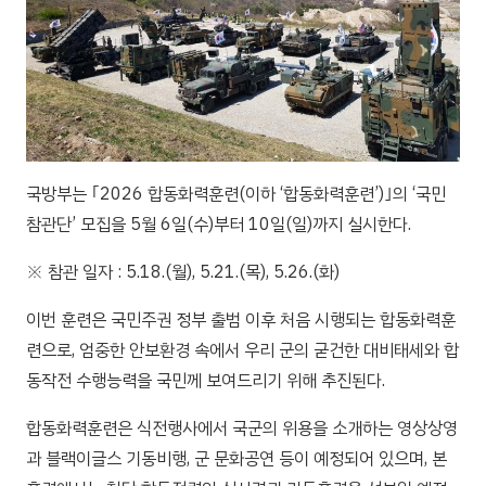
국방부는 ｢2026 합동화력훈련(이하 ‘합동화력훈련’)｣의 ‘국민
참관단’ 모집을 5월 6일(수)부터 10일(일)까지 실시한다.
※ 참관 일자 : 5.18.(월), 5.21.(목), 5.26.(화)
이번 훈련은 국민주권 정부 출범 이후 처음 시행되는 합동화력훈
련으로, 엄중한 안보환경 속에서 우리 군의 굳건한 대비태세와 합
동작전 수행능력을 국민께 보여드리기 위해 추진된다.
합동화력훈련은 식전행사에서 국군의 위용을 소개하는 영상상영
과 블랙이글스 기동비행, 군 문화공연 등이 예정되어 있으며, 본