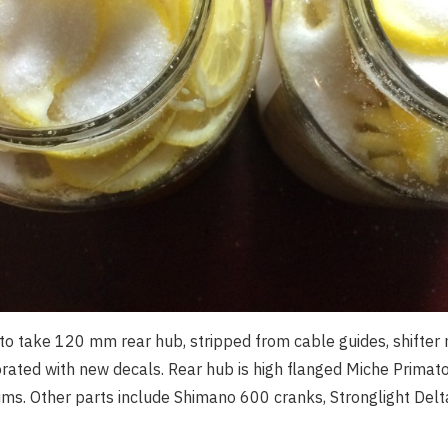
to take 120 mm rear hub, stripped from cable guides, shifter 
ated with new decals. Rear hub is high flanged Miche Primato
 rims. Other parts include Shimano 600 cranks, Stronglight De