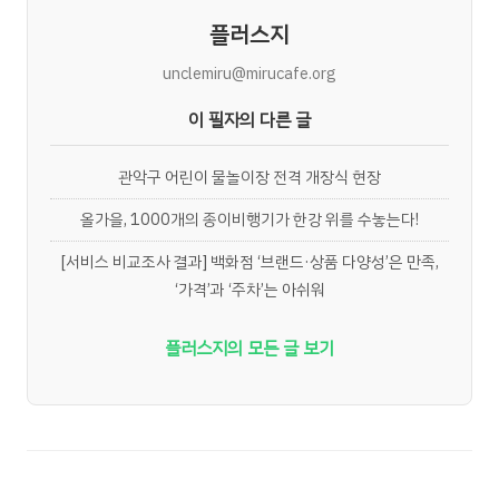
플러스지
unclemiru@mirucafe.org
이 필자의 다른 글
관악구 어린이 물놀이장 전격 개장식 현장
올가을, 1000개의 종이비행기가 한강 위를 수놓는다!
[서비스 비교조사 결과] 백화점 ‘브랜드·상품 다양성’은 만족,
‘가격’과 ‘주차’는 아쉬워
플러스지의 모든 글 보기