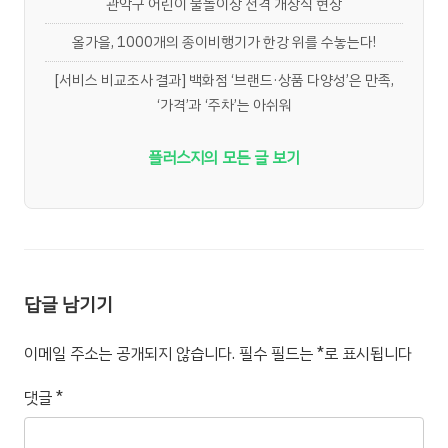
관악구 어린이 물놀이장 전격 개장식 현장
올가을, 1000개의 종이비행기가 한강 위를 수놓는다!
[서비스 비교조사 결과] 백화점 ‘브랜드·상품 다양성’은 만족,
‘가격’과 ‘주차’는 아쉬워
플러스지의 모든 글 보기
답글 남기기
이메일 주소는 공개되지 않습니다.
필수 필드는
*
로 표시됩니다
댓글
*