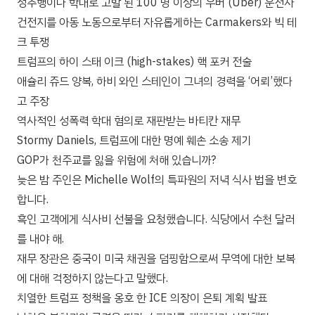
성추행이나 학대로 고발 된 100 명 이상의 우버 (Uber) 운전자
건전지를 아동 노동으로부터 자유롭게하는 Carmakers와 빅 테
크 투쟁
트럼프의 하이 스태 이크 (high-stakes) 핵 포커 전술
애슐리 쥬드 양복, 하비 와인 스테인이 그녀의 경력을 ‘어뢰’했다
고 주장
역사적인 성폭력 학대 혐의로 재판받는 바티칸 재무
Stormy Daniels, 트럼프에 대한 명예 훼손 소송 제기
GOP가 천주교를 잃을 위험에 처해 있습니까?
늦은 밤 주인은 Michelle Wolf의 특파원의 저녁 식사 법을 변호
합니다.
흑인 고객에게 식사비 선불을 요청했습니다. 식당에서 수천 달러
를 내야 해.
재무 장관은 중국이 미국 채권을 덤핑함으로써 무역에 대한 보복
에 대해 걱정하지 않는다고 말했다.
치열한 트럼프 정책을 옹호 한 ICE 의장이 은퇴 계획 발표