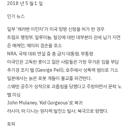
2018 년 5 월 1 일
인기 뉴스
일부 ‘캐러밴 이민자’가 미국 망명 신청을 허가 한 경우
트럼프 행정부, 알루미늄, 철강에 대한 대부분의 관세 납기 지연
존 매케인, 예의와 겸손을 호소
NRA, 국제 대회 연설 중 총 금지 대통령, 부통령
미국인은 고독한 롯이고 젊은 사람들은 가장 무거운 짐을 부담
추기경 조지 펠 (George Pell), 호주에서 성폭력 혐의로 기소
일본에서는 늙은 로봇 개들이 불교를 파견한다.
스웨덴 공주가 성적으로 괴롭힘을 당했다고 주장하면서 문학 노
벨 의심
John Mulaney, ‘Kid Gorgeous’로 복귀
러시아, 떠 다니는 원자력 발전소 발사; 북극으로 향했다.
토픽