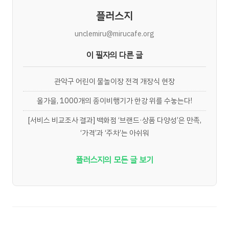
플러스지
unclemiru@mirucafe.org
이 필자의 다른 글
관악구 어린이 물놀이장 전격 개장식 현장
올가을, 1000개의 종이비행기가 한강 위를 수놓는다!
[서비스 비교조사 결과] 백화점 ‘브랜드·상품 다양성’은 만족,
‘가격’과 ‘주차’는 아쉬워
플러스지의 모든 글 보기