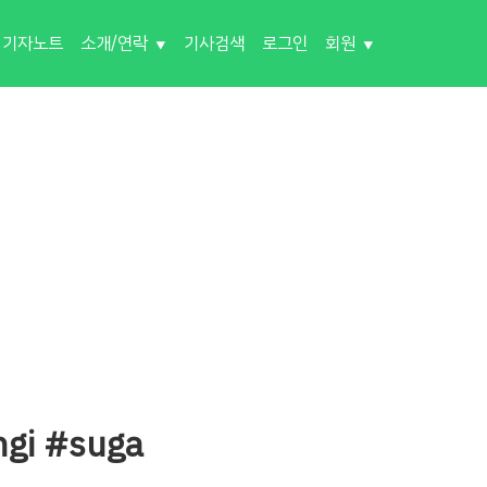
기자노트
소개/연락
기사검색
로그인
회원
gi #suga