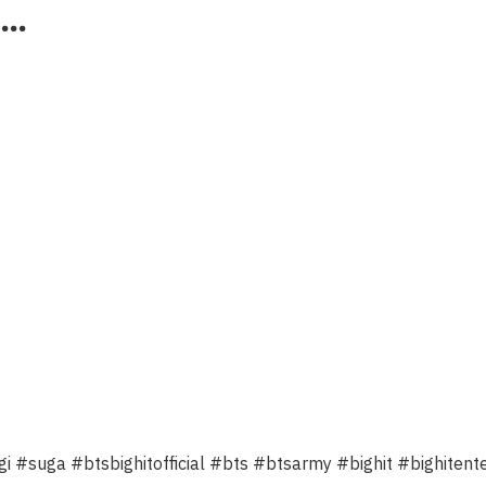
#…
a #btsbighitofficial #bts #btsarmy #bighit #bighitent