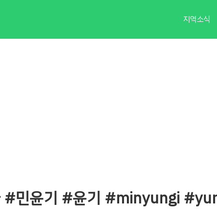
지역소식
슈가 #민윤기 #윤기 #minyungi #yun