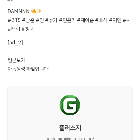
DAMNNN
#BTS #남준 #진 #슈가 #민윤기 #제이홉 #호석 #지민 #뷔
#태형 #정국
[ad_2]
원본보기
자동생셩 파일입니다!
플러스지
unclemiru@mirucafe.org