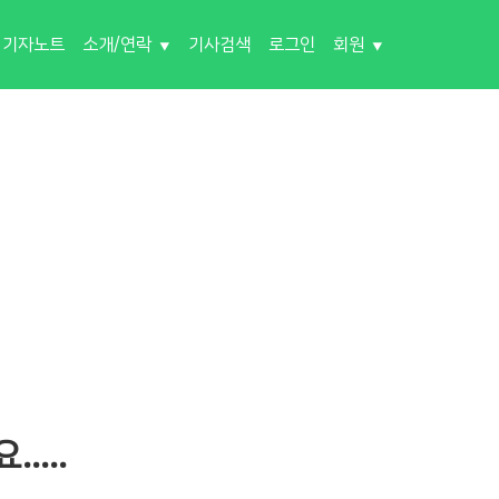
기자노트
소개/연락
기사검색
로그인
회원
…..