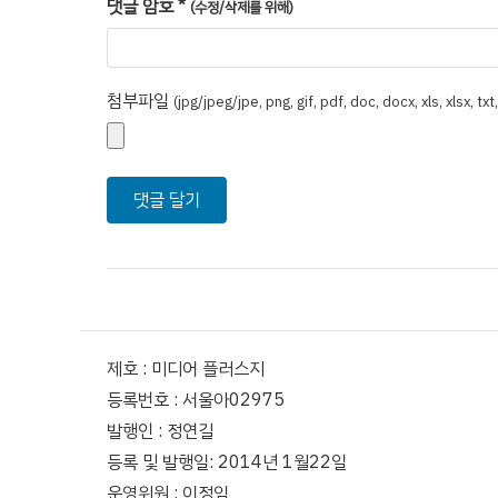
댓글 암호
*
(수정/삭제를 위해)
첨부파일
(jpg/jpeg/jpe, png, gif, pdf, doc, docx, xls, xlsx, tx
제호 : 미디어 플러스지
등록번호 : 서울아02975
발행인 : 정연길
등록 및 발행일: 2014년 1월22일
운영위원 : 이정임