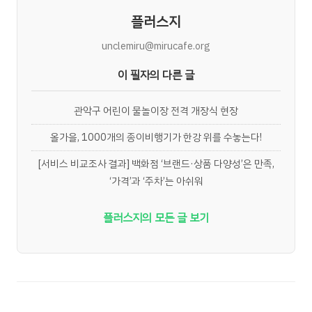
플러스지
unclemiru@mirucafe.org
이 필자의 다른 글
관악구 어린이 물놀이장 전격 개장식 현장
올가을, 1000개의 종이비행기가 한강 위를 수놓는다!
[서비스 비교조사 결과] 백화점 ‘브랜드·상품 다양성’은 만족,
‘가격’과 ‘주차’는 아쉬워
플러스지의 모든 글 보기