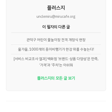
플러스지
unclemiru@mirucafe.org
이 필자의 다른 글
관악구 어린이 물놀이장 전격 개장식 현장
올가을, 1000개의 종이비행기가 한강 위를 수놓는다!
[서비스 비교조사 결과] 백화점 ‘브랜드·상품 다양성’은 만족,
‘가격’과 ‘주차’는 아쉬워
플러스지의 모든 글 보기