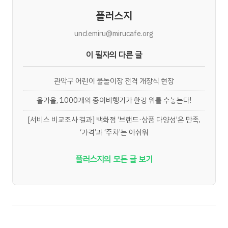
플러스지
unclemiru@mirucafe.org
이 필자의 다른 글
관악구 어린이 물놀이장 전격 개장식 현장
올가을, 1000개의 종이비행기가 한강 위를 수놓는다!
[서비스 비교조사 결과] 백화점 ‘브랜드·상품 다양성’은 만족,
‘가격’과 ‘주차’는 아쉬워
플러스지의 모든 글 보기