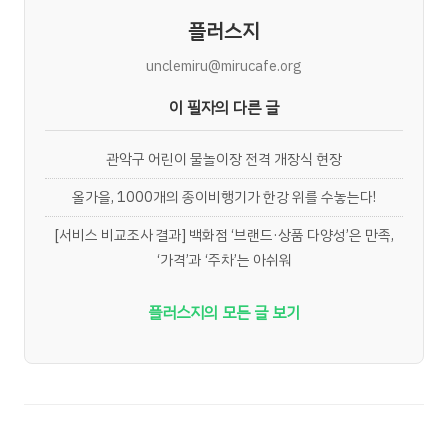
플러스지
unclemiru@mirucafe.org
이 필자의 다른 글
관악구 어린이 물놀이장 전격 개장식 현장
올가을, 1000개의 종이비행기가 한강 위를 수놓는다!
[서비스 비교조사 결과] 백화점 ‘브랜드·상품 다양성’은 만족,
‘가격’과 ‘주차’는 아쉬워
플러스지의 모든 글 보기