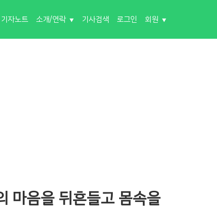
기자노트
소개/연락
기사검색
로그인
회원
의 마음을 뒤흔들고 몸속을