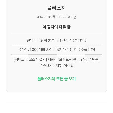
플러스지
unclemiru@mirucafe.org
이 필자의 다른 글
관악구 어린이 물놀이장 전격 개장식 현장
올가을, 1000개의 종이비행기가 한강 위를 수놓는다!
[서비스 비교조사 결과] 백화점 ‘브랜드·상품 다양성’은 만족,
‘가격’과 ‘주차’는 아쉬워
플러스지의 모든 글 보기