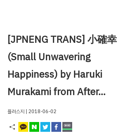
[JPN️ENG TRANS] 小確幸
(Small Unwavering
Happiness) by Haruki
Murakami from After…
플러스지
| 2018-06-02