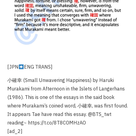
[JPN
ENG TRANS]
小確幸 (Small Unwavering Happiness) by Haruki
Murakami from Afternoon in the Islets of Langerhans
(1986). This is one of the essays in the said book
where Murakami’s coined word, 小確幸, was first found.
It appears Tae have read this essay. @BTS_twt
reading~
https://t.co/8T8COMHzAO
[ad_2]