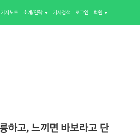
기자노트
소개/연락
기사검색
로그인
회원
륭하고, 느끼면 바보라고 단