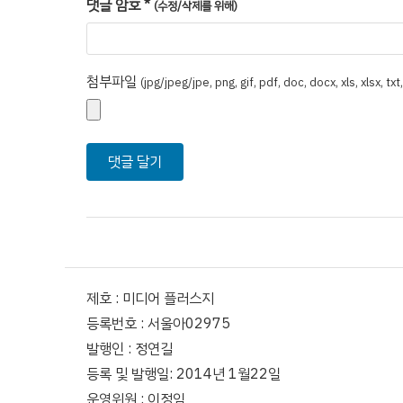
댓글 암호
*
(수정/삭제를 위해)
첨부파일
(jpg/jpeg/jpe, png, gif, pdf, doc, docx, xls, xlsx, tx
제호 : 미디어 플러스지
등록번호 : 서울아02975
발행인 : 정연길
등록 및 발행일: 2014년 1월22일
운영위원 : 이정임