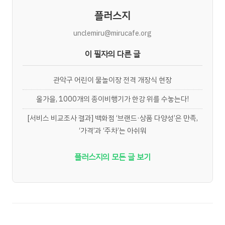
플러스지
unclemiru@mirucafe.org
이 필자의 다른 글
관악구 어린이 물놀이장 전격 개장식 현장
올가을, 1000개의 종이비행기가 한강 위를 수놓는다!
[서비스 비교조사 결과] 백화점 ‘브랜드·상품 다양성’은 만족,
‘가격’과 ‘주차’는 아쉬워
플러스지의 모든 글 보기