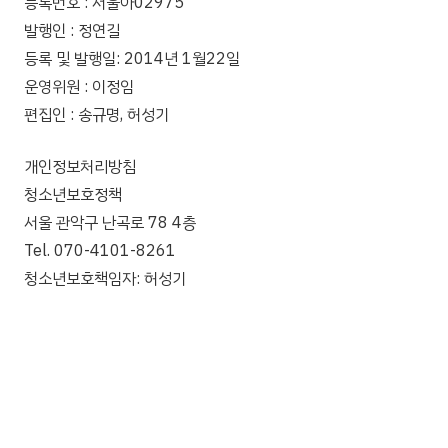
등록번호 : 서울아02975
발행인 : 정연길
등록 및 발행일: 2014년 1월22일
운영위원 : 이정임
편집인 : 송규명, 허성기
개인정보처리방침
청소년보호정책
서울 관악구 난곡로 78 4층
Tel. 070-4101-8261
청소년보호책임자: 허성기