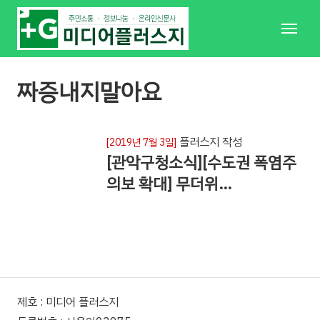
메
뉴
짜증내지말아요
플러스지 작성
[2019년 7월 3일]
[관악구청소식][수도권 폭염주
의보 확대] 무더위…
제호 : 미디어 플러스지