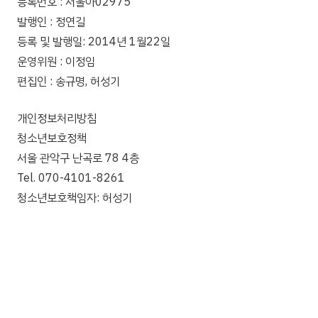
등록번호 : 서울아02975
발행인 : 정연길
등록 및 발행일: 2014년 1월22일
운영위원 : 이정임
편집인 : 송규명, 허성기
개인정보처리방침
청소년보호정책
서울 관악구 난곡로 78 4층
Tel. 070-4101-8261
청소년보호책임자: 허성기