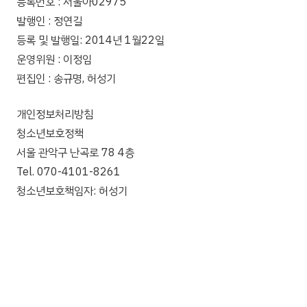
등록번호 : 서울아02975
발행인 : 정연길
등록 및 발행일: 2014년 1월22일
운영위원 : 이정임
편집인 : 송규명, 허성기
개인정보처리방침
청소년보호정책
서울 관악구 난곡로 78 4층
Tel. 070-4101-8261
청소년보호책임자: 허성기