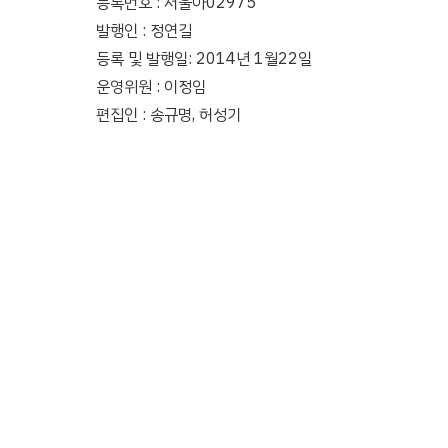
등록번호 : 서울아02975
발행인 : 정연길
등록 및 발행일: 2014년 1월22일
운영위원 : 이정임
편집인 : 송규명, 허성기