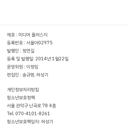
제호 : 미디어 플러스지
등록번호 : 서울아02975
발행인 : 정연길
등록 및 발행일: 2014년 1월22일
운영위원 : 이정임
편집인 : 송규명, 허성기
개인정보처리방침
청소년보호정책
서울 관악구 난곡로 78 4층
Tel. 070-4101-8261
청소년보호책임자: 허성기