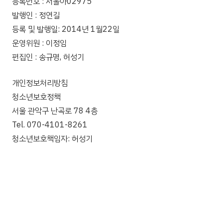
등록번호 : 서울아02975
발행인 : 정연길
등록 및 발행일: 2014년 1월22일
운영위원 : 이정임
편집인 : 송규명, 허성기
개인정보처리방침
청소년보호정책
서울 관악구 난곡로 78 4층
Tel. 070-4101-8261
청소년보호책임자: 허성기