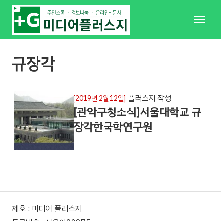
메
뉴
규장각
플러스지 작성
[2019년 2월 12일]
[관악구청소식]서울대학교 규
장각한국학연구원
제호 : 미디어 플러스지