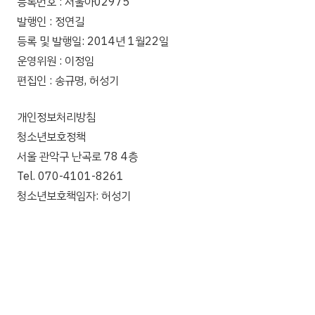
등록번호 : 서울아02975
발행인 : 정연길
등록 및 발행일: 2014년 1월22일
운영위원 : 이정임
편집인 : 송규명, 허성기
개인정보처리방침
청소년보호정책
서울 관악구 난곡로 78 4층
Tel. 070-4101-8261
청소년보호책임자: 허성기