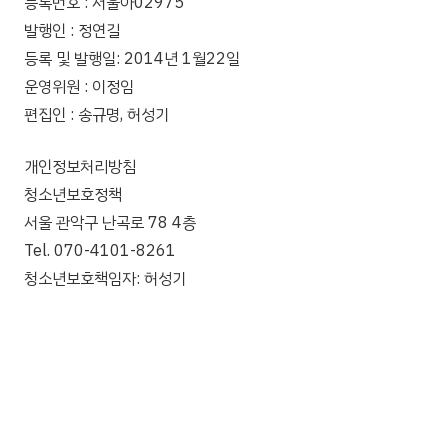
등록번호 : 서울아02975
발행인 : 정연길
등록 및 발행일: 2014년 1월22일
운영위원 : 이정임
편집인 : 송규명, 허성기
개인정보처리방침
청소년보호정책
서울 관악구 난곡로 78 4층
Tel. 070-4101-8261
청소년보호책임자: 허성기