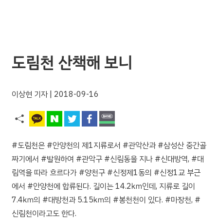
도림천 산책해 보니
이상현 기자
| 2018-09-16
#도림천은 #안양천의 제1지류로서 #관악산과 #삼성산 중간골
짜기에서 #발원하여 #관악구 #신림동을 지나 #신대방역, #대
림역을 따라 흐르다가 #양천구 #신정제1동의 #신정1교 부근
에서 #안양천에 합류된다. 길이는 14.2㎞인데, 지류로 길이
7.4㎞의 #대방천과 5.15㎞의 #봉천천이 있다. #마장천, #
신림천이라고도 한다.